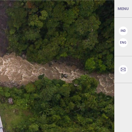
MENU
IND
ENG