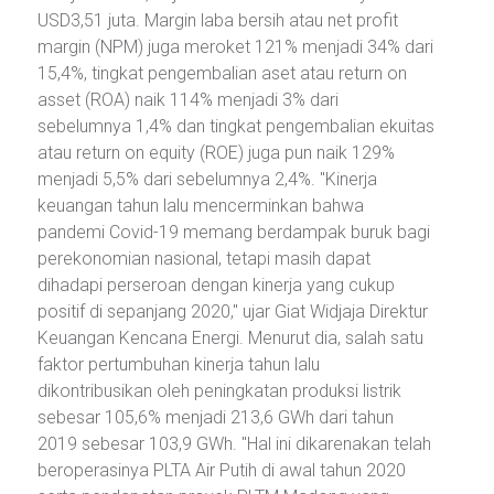
USD3,51 juta. Margin laba bersih atau net profit
margin (NPM) juga meroket 121% menjadi 34% dari
15,4%, tingkat pengembalian aset atau return on
asset (ROA) naik 114% menjadi 3% dari
sebelumnya 1,4% dan tingkat pengembalian ekuitas
atau return on equity (ROE) juga pun naik 129%
menjadi 5,5% dari sebelumnya 2,4%. "Kinerja
keuangan tahun lalu mencerminkan bahwa
pandemi Covid-19 memang berdampak buruk bagi
perekonomian nasional, tetapi masih dapat
dihadapi perseroan dengan kinerja yang cukup
positif di sepanjang 2020," ujar Giat Widjaja Direktur
Keuangan Kencana Energi. Menurut dia, salah satu
faktor pertumbuhan kinerja tahun lalu
dikontribusikan oleh peningkatan produksi listrik
sebesar 105,6% menjadi 213,6 GWh dari tahun
2019 sebesar 103,9 GWh. "Hal ini dikarenakan telah
beroperasinya PLTA Air Putih di awal tahun 2020