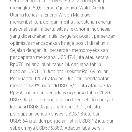
serta pendapatan proyek PLTM Madong yang
meningkat 50,6 persen," jelasnya. Wakil Direktur
Utama Kencana Energi Wilson Maknawi
menambahkan, dengan melihat kebutuhan energi
nasional saat ini, serta situasi ekonomi Indonesia
yang diperkirakan mulai bergerak positif, perseroan
optimistis mencacatkan kinerja positif di tahun ini.
Sejalan dengan itu, perseroan memproyeksikan
pendapatan mencapai USD47,4 juta atau setara
Rp678 miliar di akhir tahun ini, dan laba tahun
berjalan USD11,8 Juta atau sekitar Rp169 miliar.
Per kuartal II2021 atau per Juni lalu, pendapatan
melesat 129% menjadi USD18,21 juta atau sekitar
Rp260 miliar dari periode yang sama tahun 2020
USD7,95 juta. Pendapatan ini diperoleh dari proyek
konsesi USD8,95 juta, naik dari USD1,74 juta,
pendapaan bunga konsesi USD6,13 juta dari
USD5,64 juta, dan penjualan listrik USD3,12 juta dari
sebelumnya USD576.380. Adapun laba bersih